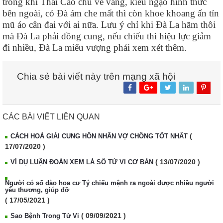
trong khi Thai Cáo chủ vẻ vang, kiểu ngạo hình thức
bên ngoài, có Đà ám che mất thì còn khoe khoang ấn tín
mũ áo cân đai với ai nữa. Lưu ý chỉ khi Đà La hãm thôi
mà Đà La phải đồng cung, nếu chiếu thì hiệu lực giảm
đi nhiều, Đà La miếu vượng phải xem xét thêm.
Chia sẻ bài viết này trên mạng xã hội
CÁC BÀI VIẾT LIÊN QUAN
(
CÁCH HOÁ GIẢI CUNG HÔN NHÂN VỢ CHỒNG TỐT NHẤT
17/07/2020 )
( 13/07/2020 )
VÍ DỤ LUẬN ĐOÁN XEM LÁ SỐ TỬ VI CƠ BẢN
Người có số đào hoa cư Tý chiếu mệnh ra ngoài được nhiều người
yêu thương, giúp đỡ
( 17/05/2021 )
( 09/09/2021 )
Sao Bệnh Trong Tử Vi