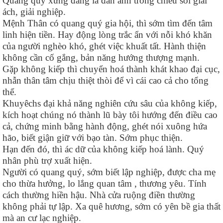
Quang quý xứng đáng là đàn anh trong chiếu soi giải
ách, giải nghiệp.
Mệnh Thân có quang quý gia hội, thì sớm tìm đến tâm
linh hiện tiền. Hay động lòng trắc ẩn với nỗi khó khăn
của người nghèo khó, ghét việc khuất tất. Hành thiện
không cần cố gắng, bản năng hướng thượng mạnh.
Gặp không kiếp thì chuyển hoá thành khát khao đại cục,
nhẫn thân tâm chịu thiệt thòi để vì cái cao cả cho tổng
thể.
Khuyêchs đại khả năng nghiên cứu sâu của không kiếp,
kích hoạt chúng nó thành lũ bày tôi hướng đến điều cao
cả, chứng minh bằng hành động, ghét nói xuông hứa
hão, biết giận giữ với bạo tàn. Sớm phục thiện.
Hạn đến đó, thì ác dữ của không kiếp hoá lành. Quý
nhân phù trợ xuất hiện.
Người có quang quý, sớm biết lập nghiệp, được cha mẹ
cho thừa hưởng, lo lắng quan tâm , thương yêu. Tính
cách thường hiền hậu. Nhà cửa ruộng điền thường
không phải tự lập. Xa quê hương, sớm có yên bề gia thất
mà an cư lạc nghiệp.