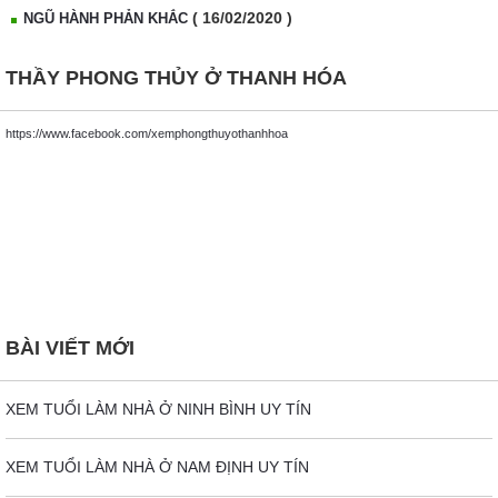
( 16/02/2020 )
NGŨ HÀNH PHẢN KHẮC
THẦY PHONG THỦY Ở THANH HÓA
https://www.facebook.com/xemphongthuyothanhhoa
BÀI VIẾT MỚI
XEM TUỔI LÀM NHÀ Ở NINH BÌNH UY TÍN
XEM TUỔI LÀM NHÀ Ở NAM ĐỊNH UY TÍN