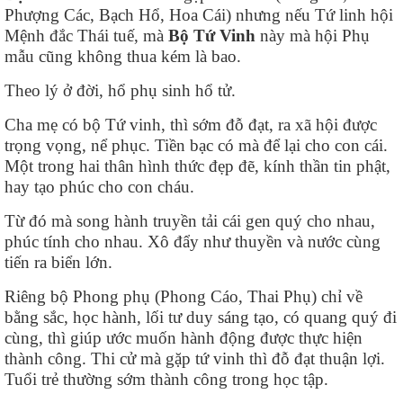
Phượng Các, Bạch Hổ, Hoa Cái) nhưng nếu Tứ linh hội
Mệnh đắc Thái tuế, mà
Bộ Tứ Vinh
này mà hội Phụ
mẫu cũng không thua kém là bao.
Theo lý ở đời, hổ phụ sinh hổ tử.
Cha mẹ có bộ Tứ vinh, thì sớm đỗ đạt, ra xã hội được
trọng vọng, nể phục. Tiền bạc có mà để lại cho con cái.
Một trong hai thân hình thức đẹp đẽ, kính thần tin phật,
hay tạo phúc cho con cháu.
Từ đó mà song hành truyền tải cái gen quý cho nhau,
phúc tính cho nhau. Xô đẩy như thuyền và nước cùng
tiến ra biển lớn.
Riêng bộ Phong phụ (Phong Cáo, Thai Phụ) chỉ về
bằng sắc, học hành, lối tư duy sáng tạo, có quang quý đi
cùng, thì giúp ước muốn hành động được thực hiện
thành công. Thi cử mà gặp tứ vinh thì đỗ đạt thuận lợi.
Tuổi trẻ thường sớm thành công trong học tập.