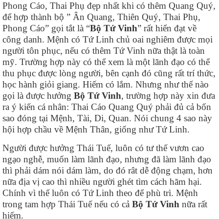
Phong Cáo, Thai Phụ đẹp nhất khi có thêm Quang Quý,
để hợp thành bộ ” Ân Quang, Thiên Quý, Thai Phụ,
Phong Cáo” gọi tắt là “
Bộ Tứ Vinh
” rất hiển đạt về
công danh. Mệnh có Tứ Linh chủ oai nghiêm được mọi
người tôn phục, nếu có thêm Tứ Vinh nữa thật là toàn
mỹ. Trường hợp này có thể xem là một lãnh đạo có thể
thu phục được lòng người, bên cạnh đó cũng rất trí thức,
học hành giỏi giang. Hiếm có lắm. Nhưng như thế nào
gọi là được hưởng
Bộ Tứ Vinh
, trường hợp này xin đưa
ra ý kiến cá nhân: Thai Cáo Quang Quý phải đủ cả bốn
sao đóng tại Mệnh, Tài, Di, Quan. Nói chung 4 sao này
hội hợp chầu về Mệnh Thân, giống như Tứ Linh.
Người được hưởng Thái Tuế, luôn có tư thế vươn cao
ngạo nghễ, muốn làm lãnh đạo, nhưng đã làm lãnh đạo
thì phải dám nói dám làm, do đó rât dễ động chạm, hơn
nữa địa vị cao thì nhiều người ghét tìm cách hãm hại.
Chính vì thế luôn có Tứ Linh theo để phù trì. Mệnh
trong tam hợp Thái Tuế nếu có cả
Bộ Tứ Vinh
nữa rất
hiếm.