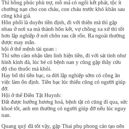
Thì hồng phúc phù trợ, mồ mả có ngôi kết phát, tộc ít
chướng nạn cho con cháu, con cháu trước khó khăn sau
cũng khá giả.
Hôn phối là duyên tiền định, đi với thiên mã thì gặp
nhau ở nơi xa mà thành hôn kết, vợ chồng xa xứ thì tốt
hơn lập nghiệp ở nơi chôn rau cắt rốn. Ra ngoài thường
được may mắn.
hội ở thế mệnh tài quan :
Thì sớm cảm nhận tâm linh hiện tiền, đi với sát tinh như
hình kình đà, lúc bé có bệnh nan y cũng gặp thầy cứu
độ cho thuốc mà khỏi.
Hay bố thí tiền bạc, ra đời lập nghiệp sớm có công ăn
việc làm ổn định. Tiền bạc lúc thiếu cũng có người giúp
đỡ.
Hội ở thế Điền Tật Huynh:
Đất được hưởng hương hoả, bệnh tật có cũng đi qua, sức
khoẻ tốt, anh em thường có người giúp đỡ nếu lúc nguy
nan.
Quang quý đã tốt vậy, gặp Thai phụ phong cáo tạo nên