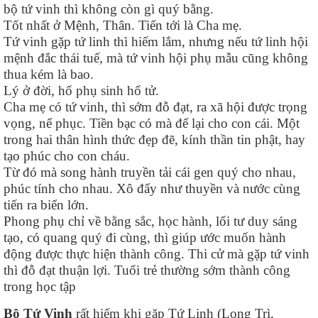
bộ tứ vinh thì không còn gì quý bằng.
Tốt nhất ở Mệnh, Thân. Tiến tới là Cha mẹ.
Tứ vinh gặp tứ linh thì hiếm lắm, nhưng nếu tứ linh hội
mệnh đắc thái tuế, mà tứ vinh hội phụ mẫu cũng không
thua kém là bao.
Lý ở đời, hổ phụ sinh hổ tử.
Cha mẹ có tứ vinh, thì sớm đỗ đạt, ra xã hội được trọng
vọng, nể phục. Tiền bạc có mà để lại cho con cái. Một
trong hai thân hình thức đẹp đẽ, kính thần tin phật, hay
tạo phúc cho con cháu.
Từ đó mà song hành truyền tải cái gen quý cho nhau,
phúc tính cho nhau. Xô đẩy như thuyền và nước cùng
tiến ra biển lớn.
Phong phụ chỉ về bằng sắc, học hành, lối tư duy sáng
tạo, có quang quý đi cùng, thì giúp ước muốn hành
động được thực hiện thành công. Thi cử mà gặp tứ vinh
thì đỗ đạt thuận lợi. Tuổi trẻ thường sớm thành công
trong học tập
Bộ Tứ Vinh
rất hiếm khi gặp Tứ Linh (Long Trì,