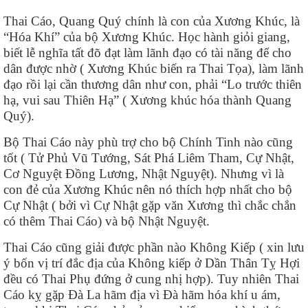
Thai Cáo, Quang Quý chính là con của Xương Khúc, là
“Hóa Khí” của bộ Xương Khúc. Học hành giỏi giang,
biết lễ nghĩa tất đõ đạt làm lãnh đạo có tài năng để cho
dân được nhờ ( Xương Khúc biến ra Thai Tọa), làm lãnh
đạo rồi lại cần thương dân như con, phải “Lo trước thiên
hạ, vui sau Thiên Hạ” ( Xương khúc hóa thành Quang
Quý).
Bộ Thai Cáo này phù trợ cho bộ Chính Tinh nào cũng
tốt ( Tử Phủ Vũ Tướng, Sát Phá Liêm Tham, Cự Nhật,
Cơ Nguyệt Đồng Lương, Nhật Nguyệt). Nhưng vì là
con đẻ của Xương Khúc nên nó thích hợp nhất cho bộ
Cự Nhật ( bởi vì Cự Nhật gặp văn Xương thì chắc chắn
có thêm Thai Cáo) và bộ Nhật Nguyệt.
Thai Cáo cũng giải được phần nào Không Kiếp ( xin lưu
ý bốn vị trí đắc địa của Không kiếp ở Dần Thân Tỵ Hợi
đều có Thai Phụ đứng ở cung nhị hợp). Tuy nhiên Thai
Cáo kỵ gặp Đà La hãm địa vì Đà hãm hóa khí u ám,