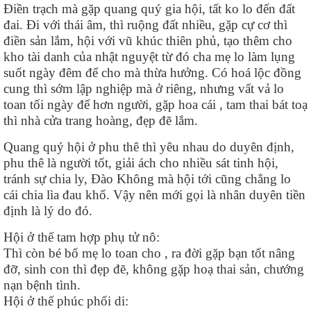
Điền trạch mà gặp quang quý gia hội, tất ko lo đến đất
đai. Đi với thái âm, thì ruộng đất nhiều, gặp cự cơ thì
điền sản lắm, hội với vũ khúc thiên phủ, tạo thêm cho
kho tài danh của nhật nguyệt từ đó cha mẹ lo làm lụng
suốt ngày đêm để cho mà thừa hưởng. Có hoá lộc đồng
cung thì sớm lập nghiệp mà ở riêng, nhưng vất vả lo
toan tối ngày để hơn người, gặp hoa cái , tam thai bát toạ
thì nhà cửa trang hoàng, đẹp đẽ lắm.
Quang quý hội ở phu thê thì yêu nhau do duyên định,
phu thê là người tốt, giải ách cho nhiều sát tinh hội,
tránh sự chia ly, Đào Không mà hội tới cũng chẳng lo
cái chia lìa đau khổ. Vậy nên mới gọi là nhân duyên tiền
định là lý do đó.
Hội ở thế tam hợp phụ tử nô:
Thì còn bé bố mẹ lo toan cho , ra đời gặp bạn tốt nâng
đỡ, sinh con thì đẹp đẽ, không gặp hoạ thai sản, chướng
nạn bệnh tình.
Hội ở thế phúc phối di: