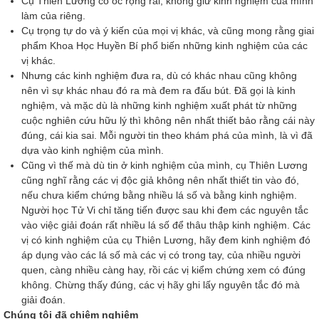
Cụ Thiên Lương có óc rộng rãi, không giữ kinh nghiệm của mình
làm của riêng.
Cụ trọng tự do và ý kiến của mọi vị khác, và cũng mong rằng giai
phẩm Khoa Học Huyền Bí phổ biến những kinh nghiệm của các
vị khác.
Nhưng các kinh nghiệm đưa ra, dù có khác nhau cũng không
nên vì sự khác nhau đó ra mà đem ra đấu bút. Đã gọi là kinh
nghiệm, và mặc dù là những kinh nghiệm xuất phát từ những
cuộc nghiên cứu hữu lý thì không nên nhất thiết bảo rằng cái này
đúng, cái kia sai. Mỗi người tin theo khám phá của mình, là vì đã
dựa vào kinh nghiệm của mình.
Cũng vì thế mà dù tin ở kinh nghiệm của mình, cụ Thiên Lương
cũng nghĩ rằng các vị độc giả không nên nhất thiết tin vào đó,
nếu chưa kiểm chứng bằng nhiều lá số và bằng kinh nghiệm.
Người học Tử Vi chỉ tăng tiến được sau khi đem các nguyên tắc
vào việc giải đoán rất nhiều lá số để thâu thập kinh nghiệm. Các
vị có kinh nghiệm của cụ Thiên Lương, hãy đem kinh nghiệm đó
áp dụng vào các lá số mà các vị có trong tay, của nhiều người
quen, càng nhiều càng hay, rồi các vị kiểm chứng xem có đúng
không. Chừng thấy đúng, các vị hãy ghi lấy nguyên tắc đó mà
giải đoán.
Chúng tôi đã chiêm nghiệm