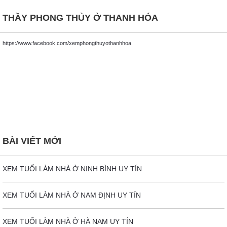
THẦY PHONG THỦY Ở THANH HÓA
https://www.facebook.com/xemphongthuyothanhhoa
BÀI VIẾT MỚI
XEM TUỔI LÀM NHÀ Ở NINH BÌNH UY TÍN
XEM TUỔI LÀM NHÀ Ở NAM ĐỊNH UY TÍN
XEM TUỔI LÀM NHÀ Ở HÀ NAM UY TÍN