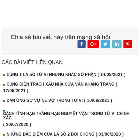
Chia sẻ bài viết này trên mạng xã hội
CÁC BÀI VIẾT LIÊN QUAN
( 14/09/2021 )
CÙNG 1 LÁ SỐ TỬ VI NHƯNG KHÁC SỐ PHẬN
(
CUNG ĐIỀN TRẠCH XẤU NHÀ CỬA VẪN KHANG TRANG
17/05/2021 )
( 10/09/2021 )
ĐÀN ÔNG SỢ VỢ NỂ VỢ TRONG TỬ VI
CÁCH TÍNH HẠN THÁNG HẠN NGUYỆT VẬN TRONG TỬ VI CHÍNH
XÁC
( 20/07/2020 )
( 03/08/2020 )
NHỮNG ĐẶC ĐIỂM CỦA LÁ SỐ 2 ĐỜI CHỒNG