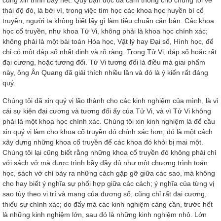
cũng xin trình bày hết. Quý bạn đọc đã cảm thong cho chúng tôi về
thái độ đó, là bởi vì, trong việc tìm học các khoa học huyền bí cổ
truyền, người ta không biết lấy gì làm tiêu chuẩn căn bản. Các khoa
học cổ truyền, như khoa Tử Vi, không phải là khoa học chính xác;
không phải là một bài toán Hóa học, Vật lý hay Đại số, Hình học, để
chỉ có một đáp số nhất định và rõ ràng. Trong Tử Vi, đáp số hoặc rất
đại cương, hoặc tương đối. Tử Vi tương đối là điều mà giai phẩm
này, ông Ân Quang đã giải thích nhiều lần và đó là ý kiến rất đáng
quý.
Chúng tôi đã xin quý vị lão thành cho các kinh nghiệm của mình, là vì
cái sự kiện đại cương và tương đối ấy của Tử Vi, và vì Tử Vi không
phải là một khoa học chính xác. Chúng tôi xin kinh nghiệm là để cầu
xin quý vị làm cho khoa cổ truyền đó chính xác hơn; đó là một cách
xây dựng những khoa cổ truyền để các khoa đó khỏi bị mai một.
Chúng tôi lại cũng biết rằng những khoa cổ truyền đó không phải chỉ
với sách vở mà được trình bầy đầy đủ như một chương trình toán
học, sách vở chỉ bày ra những cách gặp gỡ giữa các sao, mà không
cho hay biết ý nghĩa sự phối hợp giữa các cách; ý nghĩa của từng vị
sao tùy theo vị trí và mạng của đương số, cũng chỉ rất đại cương,
thiếu sự chính xác; do đấy mà các kinh nghiệm càng cần, trước hết
là những kinh nghiệm lớn, sau đó là những kinh nghiệm nhỏ. Lớn