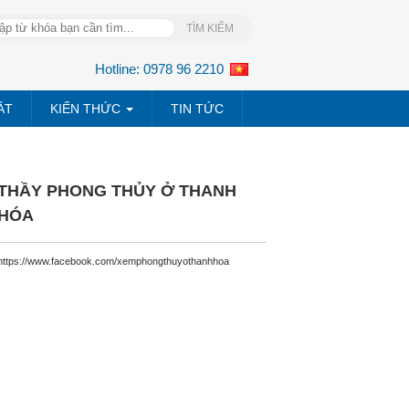
Hotline:
0978 96 2210
ÁT
KIẾN THỨC
TIN TỨC
THẦY PHONG THỦY Ở THANH
HÓA
https://www.facebook.com/xemphongthuyothanhhoa