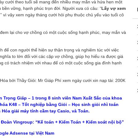
ngày cưới theo tuổi sẽ mang đến nhiều may mắn và hứa hẹn một
bền vững, hạnh phúc trọn đời. Người xưa có câu: “
Lấy vợ xem
g
” vì vậy xem ngày tháng cưới hỏi phụ thuộc chủ yếu vào tuổi cô
ó đem lại cho vợ chồng có một cuộc sống hạnh phúc, may mắn và
ch để con người thể hiện sự thận trọng và nghiêm túc với việc
nghĩa to lớn đối với các cặp vợ chồng, giúp họ hiểu ra được giá
sống có trách nhiệm với nhau để có một cuộc sống gia đình hạnh
Hóa bởi Thầy Giỏi: Mr Giáp Phí xem ngày cưới xin nạp tài: 200K
̃n Trọng Giáp – 1 trong 8 sinh viên Nam Xuất Sắc của khoa
Khóa K48 – Tốt nghiệp bằng Giỏi – Học sinh giỏi nhì toán
óa giải máy tính cầm tay Casio, và Toán.
 Đoàn Vingroup: “Kế toán + Kiểm Toán + Kiểm soát nội bộ”
ogle Adsense tại Việt Nam