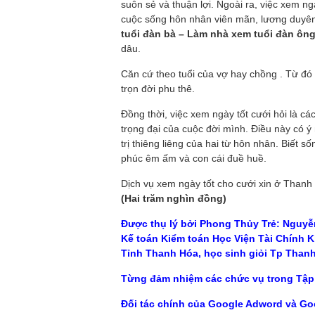
suôn sẻ và thuận lợi. Ngoài ra, việc xem 
cuộc sống hôn nhân viên mãn, lương duyên 
tuổi đàn bà – Làm nhà xem tuổi đàn ôn
dâu.
Căn cứ theo tuổi của vợ hay chồng . Từ đ
trọn đời phu thê.
Đồng thời, việc xem ngày tốt cưới hỏi là cá
trọng đại của cuộc đời mình. Điều này có ý 
trị thiêng liêng của hai từ hôn nhân. Biết 
phúc êm ấm và con cái đuề huề.
Dịch vụ xem ngày tốt cho cưới xin ở Thanh 
(Hai trăm nghìn đồng)
Được thụ lý bởi Phong Thủy Trẻ: Nguyê
Kế toán Kiểm toán Học Viện Tài Chính 
Tỉnh Thanh Hóa, học sinh giỏi Tp Thanh H
Từng đảm nhiệm các chức vụ trong Tập
Đối tác chính của Google Adword và Go