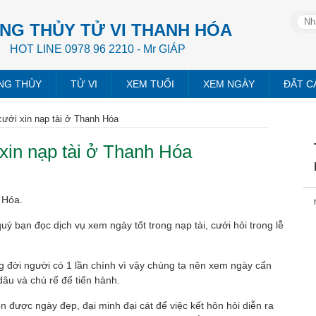
NG THỦY TỬ VI THANH HÓA
HOT LINE 0978 96 2210 - Mr GIÁP
NG THỦY
TỬ VI
XEM TUỔI
XEM NGÀY
ĐẤT C
ưới xin nạp tài ở Thanh Hóa
xin nạp tài ở Thanh Hóa
 Hóa.
ý bạn đọc dịch vụ xem ngày tốt trong nạp tài, cưới hỏi trong lễ
ng đời người có 1 lần chính vì vậy chúng ta nên xem ngày cẩn
âu và chú rể để tiến hành.
 được ngày đẹp, đại minh đại cát để việc kết hôn hỏi diễn ra