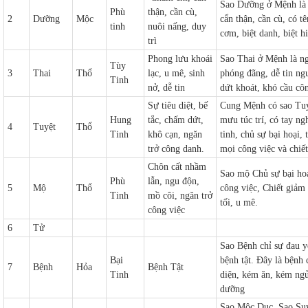
Sao Dưỡng ở Mệnh là n
Phù
thận, cần cù,
2
Dưỡng
Mộc
cẩn thận, cần cù, có tê
tinh
nuôi nấng, duy
cơm, biệt danh, biệt hi
trì
Phong lưu khoái
Sao Thai ở Mệnh là ng
Tùy
3
Thai
Thổ
lạc, u mê, sinh
phóng đãng, dễ tin ngư
Tinh
nở, dễ tin
dứt khoát, khó cầu côn
Sự tiêu diệt, bế
Cung Mệnh có sao Tuy
Hung
tắc, chấm dứt,
mưu túc trí, có tay ng
4
Tuyệt
Thổ
Tinh
khô cạn, ngăn
tinh, chủ sự bại hoại, 
trở công danh.
mọi công việc và chiế
Chôn cất nhầm
Sao mộ Chủ sự bại hoại
Phù
lẫn, ngu độn,
5
Mộ
Thổ
công việc, Chiết giảm
Tinh
mồ côi, ngăn trở
tối, u mê.
công việc
6
Tử
Sao Bệnh chỉ sự đau yế
Bại
bệnh tật. Đây là bệnh
7
Bệnh
Hỏa
Bệnh Tật
Tinh
diện, kém ăn, kém ngủ
dưỡng
Sao Mộc Dục, Sao Suy