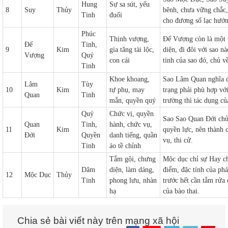
Hung
Sự sa sút, yếu
8
Suy
Thủy
bênh, chưa vững chắc,
Tinh
đuối
cho đương số lạc hướn
Phúc
Thịnh vượng,
Đế Vượng còn là một t
Đế
Tinh,
9
Kim
gia tăng tài lộc,
diện, đi đôi với sao n
Vượng
Quý
con cái
tính của sao đó, chủ về
Tinh
Khoe khoang,
Sao Lâm Quan nghĩa đe
Lâm
Tùy
10
Kim
tự phụ, may
trạng phải phù hợp vớ
Quan
Tinh
mắn, quyền quý
trường thì tác dụng c
Quý
Chức vị, quyền
Sao Sao Quan Đới chủ
Quan
Tinh,
hành, chức vụ,
11
Kim
quyền lực, nên thành 
Đới
Quyền
danh tiếng, quần
vụ, thi cử.
Tinh
áo tề chỉnh
Tắm gội, chưng
Mộc dục chỉ sự Hay ch
Dâm
diện, làm dáng,
điểm, đặc tính của ph
12
Mộc Dục
Thủy
Tinh
phong lưu, nhàn
trước hết cần tắm rửa
hạ
của bào thai.
Chia sẻ bài viết này trên mạng xã hội