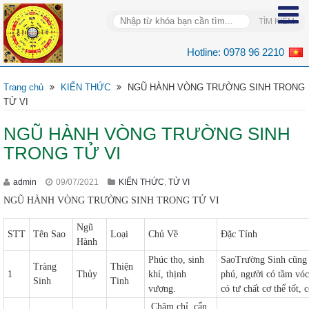
Hotline:
0978 96 2210
Trang chủ
KIẾN THỨC
NGŨ HÀNH VÒNG TRƯỜNG SINH TRONG
TỬ VI
NGŨ HÀNH VÒNG TRƯỜNG SINH
TRONG TỬ VI
admin
09/07/2021
KIẾN THỨC
,
TỬ VI
NGŨ HÀNH VÒNG TRƯỜNG SINH TRONG TỬ VI
Ngũ
STT
Tên Sao
Loại
Chủ Về
Đặc Tính
Hành
Phúc thọ, sinh
SaoTrường Sinh cũng
Tràng
Thiện
1
Thủy
khí, thịnh
phú, người có tầm vóc
Sinh
Tinh
vượng.
có tư chất cơ thể tốt, 
Chăm chỉ, cẩn