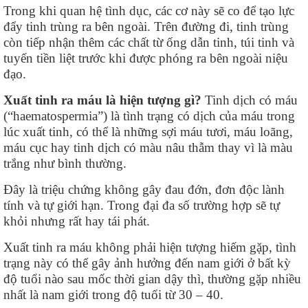
Trong khi quan hệ tình dục, các cơ này sẽ co để tạo lực
đẩy tinh trùng ra bên ngoài. Trên đường đi, tinh trùng
còn tiếp nhận thêm các chất từ ống dẫn tinh, túi tinh và
tuyến tiền liệt trước khi được phóng ra bên ngoài niệu
đạo.
Xuất tinh ra máu là hiện tượng gì?
Tinh dịch có máu
(“haematospermia”) là tình trạng có dịch của máu trong
lúc xuất tinh, có thể là những sợi máu tươi, máu loãng,
máu cục hay tinh dịch có màu nâu thẫm thay vì là màu
trắng như bình thường.
Đây là triệu chứng không gây đau đớn, đơn độc lành
tính và tự giới hạn. Trong đại đa số trường hợp sẽ tự
khỏi nhưng rất hay tái phát.
Xuất tinh ra máu không phải hiện tượng hiếm gặp, tình
trạng này có thể gây ảnh hưởng đến nam giới ở bất kỳ
độ tuổi nào sau mốc thời gian dậy thì, thường gặp nhiều
nhất là nam giới trong độ tuổi từ 30 – 40.