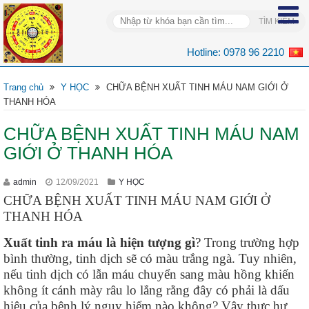
Hotline:
0978 96 2210
Trang chủ
Y HỌC
CHỮA BỆNH XUẤT TINH MÁU NAM GIỚI Ở
THANH HÓA
CHỮA BỆNH XUẤT TINH MÁU NAM
GIỚI Ở THANH HÓA
admin
12/09/2021
Y HỌC
CHỮA BỆNH XUẤT TINH MÁU NAM GIỚI Ở
THANH HÓA
Xuất tinh ra máu là hiện tượng gì
? Trong trường hợp
bình thường, tinh dịch sẽ có màu trắng ngà. Tuy nhiên,
nếu tinh dịch có lẫn máu chuyển sang màu hồng khiến
không ít cánh mày râu lo lắng rằng đây có phải là dấu
hiệu của bệnh lý nguy hiểm nào không? Vậy thực hư