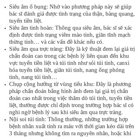
Siêu âm ổ bụng: Nhờ vào phương pháp này sẽ giúp
bác sĩ đánh giá được tình trạng của thận, bàng quang,
tuyến tiền liệt.
Siêu âm tinh hoàn: Thông qua siêu âm, bác sĩ sẽ xác
định được tình trạng viêm mào tinh, giãn tĩnh mạch
thừng tinh… và các vấn đề khác nếu có.
Siêu âm qua trực tràng: Đây là kỹ thuật đem lại giá trị
chẩn đoán cao trong các bệnh lý liên quan đến khu
vực tuyến tiền liệt và túi tinh như sỏi túi tinh, canxi
hóa tuyến tiền liệt, giãn túi tinh, nang ống phóng
tinh, nang túi tinh…
Chụp cộng hưởng từ vùng tiểu khu: Đây là phương
pháp chẩn đoán bằng hình ảnh đem lại giá trị chẩn
đoán cao nhất trong việc thăm dò túi tinh, tuyến tiền
liệt, thường được chỉ định trong trường hợp bác sĩ có
nghi ngờ bệnh lý sau khi siêu âm qua trực tràng.
Nội soi túi tinh: Thông thường, những trường hợp
bệnh nhân xuất tinh ra máu với thời gian kéo dài trên
3 tháng nhưng không tìm ra nguyên nhân, hoặc khi