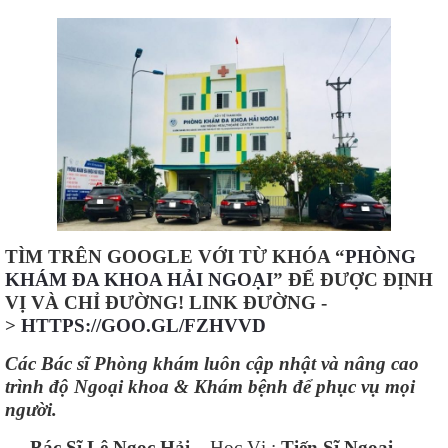
TÌM TRÊN GOOGLE VỚI TỪ KHÓA “
PHÒNG
KHÁM ĐA KHOA HẢI NGOẠI
” ĐỂ ĐƯỢC ĐỊNH
VỊ VÀ CHỈ ĐƯỜNG! LINK ĐƯỜNG -
>
HTTPS://GOO.GL/FZHVVD
Các Bác sĩ Phòng khám luôn cập nhật và nâng cao
trình độ Ngoại khoa & Khám bệnh để phục vụ mọi
người.
Bác Sĩ Lê Ngọc Hải
– Học Vị :
Tiến Sĩ Ngoại