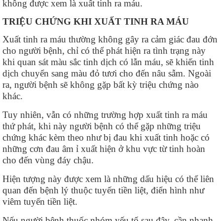
không được xem là xuất tinh ra máu.
TRIỆU CHỨNG KHI XUẤT TINH RA MÁU
Xuất tinh ra máu thường không gây ra cảm giác đau đớn
cho người bệnh, chỉ có thể phát hiện ra tình trạng này
khi quan sát màu sắc tinh dịch có lẫn máu, sẽ khiến tinh
dịch chuyển sang màu đỏ tươi cho đến nâu sẫm. Ngoài
ra, người bệnh sẽ không gặp bất kỳ triệu chứng nào
khác.
Tuy nhiên, vẫn có những trường hợp xuất tinh ra máu
thứ phát, khi này người bệnh có thể gặp những triệu
chứng khác kèm theo như bị đau khi xuất tinh hoặc có
những cơn đau âm ỉ xuất hiện ở khu vực từ tinh hoàn
cho đến vùng đáy chậu.
Hiện tượng này được xem là những dấu hiệu có thể liên
quan đến bệnh lý thuộc tuyến tiền liệt, điển hình như
viêm tuyến tiền liệt.
Nếu người bệnh thuốc nhóm yếu tố sau đây, cần nhanh