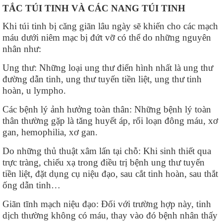
TẮC TÚI TINH VÀ CÁC NANG TÚI TINH
Khi túi tinh bị căng giãn lâu ngày sẽ khiến cho các mạch
máu dưới niêm mạc bị đứt vỡ có thể do những nguyên
nhân như:
Ung thư: Những loại ung thư điển hình nhất là ung thư
đường dẫn tinh, ung thư tuyến tiền liệt, ung thư tinh
hoàn, u lympho.
Các bệnh lý ảnh hưởng toàn thân: Những bệnh lý toàn
thân thường gặp là tăng huyết áp, rối loạn đông máu, xơ
gan, hemophilia, xơ gan.
Do những thủ thuật xâm lấn tại chỗ: Khi sinh thiết qua
trực tràng, chiếu xạ trong điều trị bệnh ung thư tuyến
tiền liệt, đặt dụng cụ niệu đạo, sau cắt tinh hoàn, sau thắt
ống dẫn tinh…
Giãn tĩnh mạch niệu đạo: Đối với trường hợp này, tinh
dịch thường không có máu, thay vào đó bệnh nhân thấy