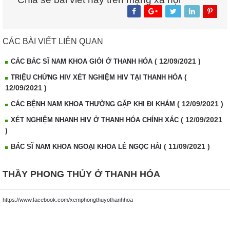
CÁC BÀI VIẾT LIÊN QUAN
( 12/09/2021 )
CÁC BÁC SĨ NAM KHOA GIỎI Ở THANH HÓA
(
TRIỆU CHỨNG HIV XÉT NGHIỆM HIV TẠI THANH HÓA
12/09/2021 )
( 12/09/2021 )
CÁC BỆNH NAM KHOA THƯỜNG GẶP KHI ĐI KHÁM
( 12/09/2021
XÉT NGHIỆM NHANH HIV Ở THANH HÓA CHÍNH XÁC
)
( 11/09/2021 )
BÁC SĨ NAM KHOA NGOẠI KHOA LÊ NGỌC HẢI
THẦY PHONG THỦY Ở THANH HÓA
https://www.facebook.com/xemphongthuyothanhhoa