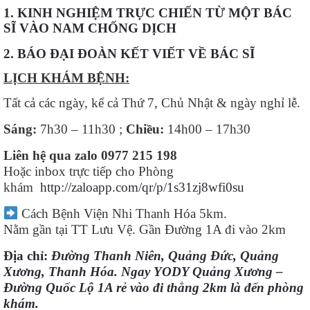
1. KINH NGHIỆM TRỰC CHIẾN TỪ MỘT BÁC
SĨ VÀO NAM CHỐNG DỊCH
2. BÁO ĐẠI ĐOÀN KẾT VIẾT VỀ BÁC SĨ
LỊCH KHÁM BỆNH:
Tất cả các ngày, kể cả Thứ 7, Chủ Nhật & ngày nghỉ lễ.
Sáng:
7h30 – 11h30 ;
Chiều:
14h00 – 17h30
Liên hệ qua zalo
0977 215 198
Hoặc inbox trực tiếp cho Phòng
khám
http://zaloapp.com/qr/p/1s31zj8wfi0su
Cách Bệnh Viện Nhi Thanh Hóa 5km.
Nằm gần tại TT Lưu Vệ. Gần Đường 1A đi vào 2km
Địa chỉ:
Đường Thanh Niên, Quảng Đức, Quảng
Xương, Thanh Hóa. Ngay YODY Quảng Xương –
Đường Quốc Lộ 1A rẻ vào đi thẳng 2km là đến phòng
khám.